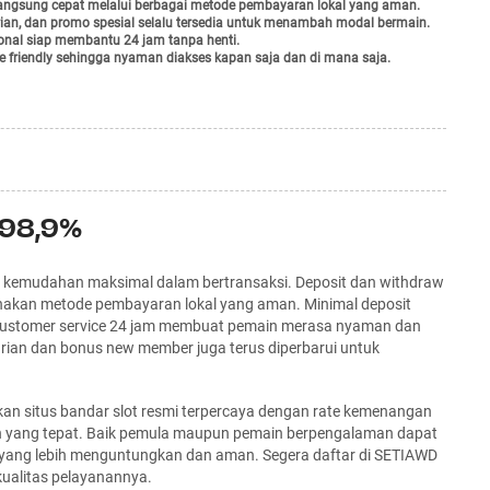
langsung cepat melalui berbagai metode pembayaran lokal yang aman.
an, dan promo spesial selalu tersedia untuk menambah modal bermain.
ional siap membantu 24 jam tanpa henti.
e friendly sehingga nyaman diakses kapan saja dan di mana saja.
 98,9%
n kemudahan maksimal dalam bertransaksi. Deposit dan withdraw
akan metode pembayaran lokal yang aman. Minimal deposit
 customer service 24 jam membuat pemain merasa nyaman dan
arian dan bonus new member juga terus diperbarui untuk
kan situs bandar slot resmi terpercaya dengan rate kemenangan
n yang tepat. Baik pemula maupun pemain berpengalaman dapat
 yang lebih menguntungkan dan aman. Segera daftar di SETIAWD
kualitas pelayanannya.