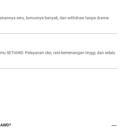
ainannya seru, bonusnya banyak, dan withdraw tanpa drama.
nemu SETIAWD. Pelayanan oke, rate kemenangan tinggi, dan selalu
TIAWD?