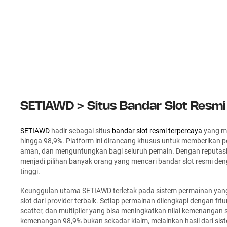
SETIAWD > Situs Bandar Slot Res
SETIAWD
hadir sebagai situs
bandar slot resmi terpercaya
yang m
hingga 98,9%. Platform ini dirancang khusus untuk memberikan p
aman, dan menguntungkan bagi seluruh pemain. Dengan reputasi
menjadi pilihan banyak orang yang mencari bandar slot resmi de
tinggi.
Keunggulan utama SETIAWD terletak pada sistem permainan yang
slot dari provider terbaik. Setiap permainan dilengkapi dengan fitur
scatter, dan multiplier yang bisa meningkatkan nilai kemenangan s
kemenangan 98,9% bukan sekadar klaim, melainkan hasil dari sist