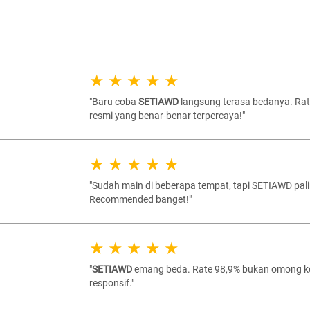
"Baru coba
SETIAWD
langsung terasa bedanya. Rate
resmi yang benar-benar terpercaya!"
"Sudah main di beberapa tempat, tapi SETIAWD pal
Recommended banget!"
"
SETIAWD
emang beda. Rate 98,9% bukan omong kos
responsif."