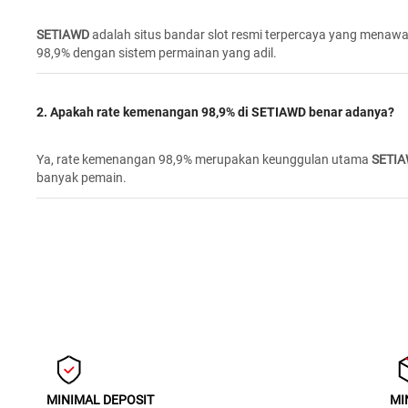
SETIAWD
adalah situs bandar slot resmi terpercaya yang menaw
98,9% dengan sistem permainan yang adil.
2. Apakah rate kemenangan 98,9% di SETIAWD benar adanya?
Ya, rate kemenangan 98,9% merupakan keunggulan utama
SETI
banyak pemain.
MINIMAL DEPOSIT
MI