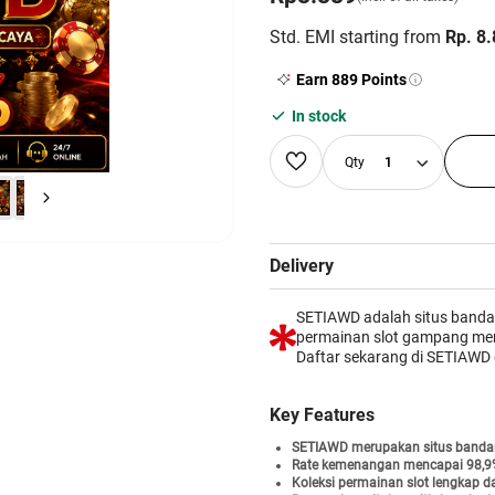
Std. EMI starting from
Rp. 8
Earn
889
Points
In stock
1
Delivery
SETIAWD adalah situs bandar
permainan slot gampang mena
Daftar sekarang di SETIAWD
Key Features
SETIAWD merupakan situs bandar s
Rate kemenangan mencapai 98,9% 
Koleksi permainan slot lengkap da