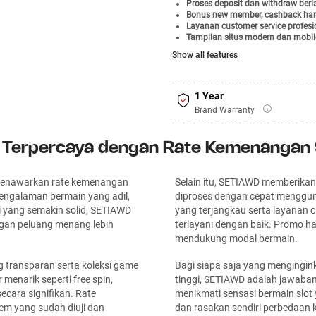
Proses deposit dan withdraw ber
Bonus new member, cashback hari
Layanan customer service profes
Tampilan situs modern dan mobil
Show all features
1 Year
Brand Warranty
mi Terpercaya dengan Rate Kemenangan
enawarkan rate kemenangan
Selain itu, SETIAWD memberika
engalaman bermain yang adil,
diproses dengan cepat menggun
 yang semakin solid, SETIAWD
yang terjangkau serta layanan
ngan peluang menang lebih
terlayani dengan baik. Promo h
mendukung modal bermain.
 transparan serta koleksi game
Bagi siapa saja yang mengingin
 menarik seperti free spin,
tinggi, SETIAWD adalah jawaba
ecara signifikan. Rate
menikmati sensasi bermain slot
em yang sudah diuji dan
dan rasakan sendiri perbedaan 