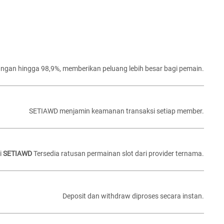
ngan hingga 98,9%, memberikan peluang lebih besar bagi pemain.
SETIAWD menjamin keamanan transaksi setiap member.
i
SETIAWD
Tersedia ratusan permainan slot dari provider ternama.
Deposit dan withdraw diproses secara instan.