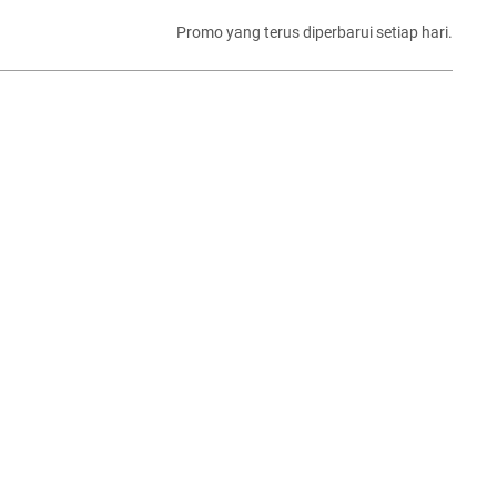
Promo yang terus diperbarui setiap hari.