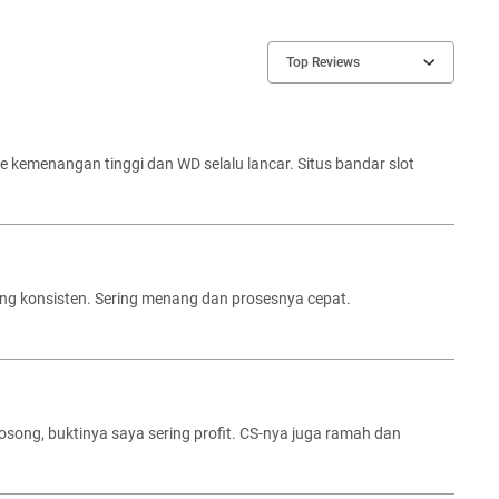
Top Reviews
 kemenangan tinggi dan WD selalu lancar. Situs bandar slot
ing konsisten. Sering menang dan prosesnya cepat.
ong, buktinya saya sering profit. CS-nya juga ramah dan