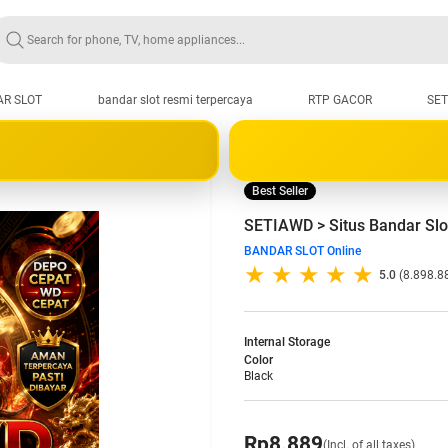
R SLOT
bandar slot resmi terpercaya
RTP GACOR
SET
Best Seller
SETIAWD > Situs Bandar Sl
BANDAR SLOT Online
5.0
(8.898.8
Internal Storage
Color
Black
Rp
8.889
(Incl. of all taxes)